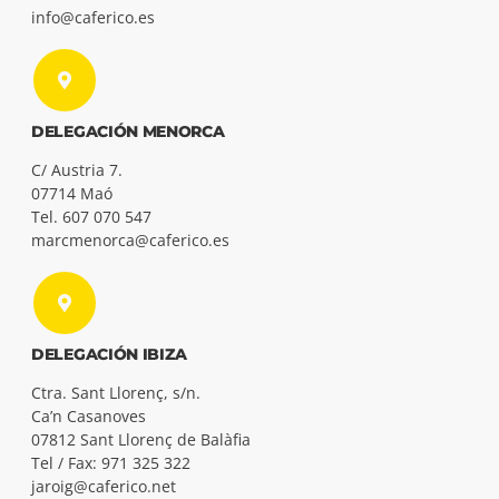
info@caferico.es
DELEGACIÓN MENORCA
C/ Austria 7.
07714 Maó
Tel. 607 070 547
marcmenorca@caferico.es
DELEGACIÓN IBIZA
Ctra. Sant Llorenç, s/n.
Ca’n Casanoves
07812 Sant Llorenç de Balàfia
Tel / Fax: 971 325 322
jaroig@caferico.net