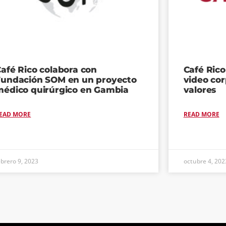
afé Rico colabora con
Café Ric
Fundación SOM en un proyecto
video cor
médico quirúrgico en Gambia
valores
EAD MORE
READ MORE
ebrero 9, 2023
octubre 4, 202