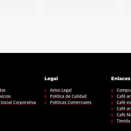
Rooibos
nta
Copacabana
Legal
Enlaces
ormación
Más información
tos
Aviso Legal
Compra
vicios
Política de Calidad
Café a
Social Corporativa
Políticas Comerciales
Café e
Café a
Cafe M
Tienda 