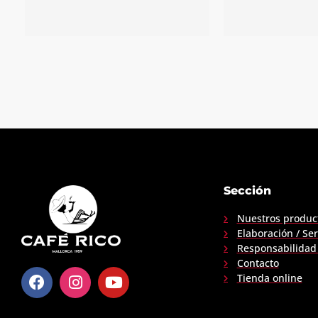
Espresso
Mediterrani –
Me
Descafeinado
Sección
Más inf
Más información
Nuestros produc
Elaboración / Ser
Responsabilidad 
Contacto
Tienda online