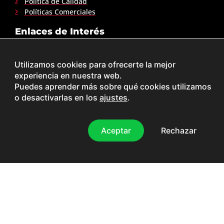
Política de Calidad
Políticas Comerciales
Enlaces de Interés
Comprar capsulas de cafe Mallorca
Café arabico Palma de Mallorca
Utilizamos cookies para ofrecerte la mejor
Café especialidad comprar Mallorca
experiencia en nuestra web.
Café arabica en grano Palma de Mallorca
Puedes aprender más sobre qué cookies utilizamos
Cafe Mallorca
o desactivarlas en los
ajustes
.
Tienda de café en grano Mallorca
Aceptar
Rechazar
©2026| Todos los derechos reservados
Diseño web
Coent | Agencia de Branding